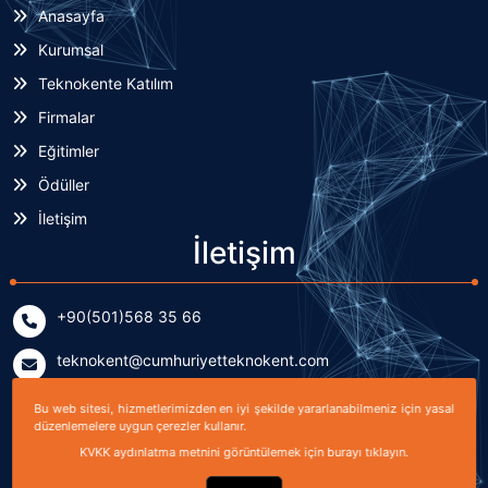
Anasayfa
Kurumsal
Teknokente Katılım
Firmalar
Eğitimler
Ödüller
İletişim
İletişim
+90(501)568 35 66
teknokent@cumhuriyetteknokent.com
Yenişehir Mahallesi Kardeşler Caddesi No: 7/2 (B Blok)
Bu web sitesi, hizmetlerimizden en iyi şekilde yararlanabilmeniz için yasal
Sivas, TÜRKİYE
düzenlemelere uygun çerezler kullanır.
KVKK aydınlatma metnini görüntülemek için burayı tıklayın.