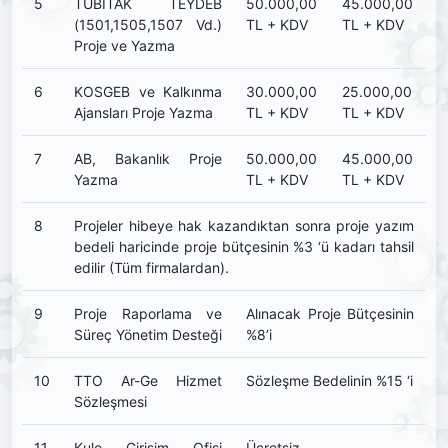
5
TÜBİTAK TEYDEB
50.000,00
45.000,00
(1501,1505,1507 Vd.)
TL + KDV
TL + KDV
Proje ve Yazma
6
KOSGEB ve Kalkınma
30.000,00
25.000,00
Ajansları Proje Yazma
TL + KDV
TL + KDV
7
AB, Bakanlık Proje
50.000,00
45.000,00
Yazma
TL + KDV
TL + KDV
8
Projeler hibeye hak kazandıktan sonra proje yazım
bedeli haricinde proje bütçesinin %3 ‘ü kadarı tahsil
edilir (Tüm firmalardan).
9
Proje Raporlama ve
Alınacak Proje Bütçesinin
Süreç Yönetim Desteği
%8’i
10
TTO Ar-Ge Hizmet
Sözleşme Bedelinin %15 ‘i
Sözleşmesi
11
Kule Girişim Ofisi
Ücretsiz