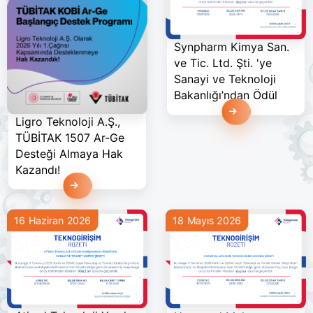
Synpharm Kimya San.
ve Tic. Ltd. Şti. 'ye
Sanayi ve Teknoloji
Bakanlığı’ndan Ödül
Devamını Oku
Ligro Teknoloji A.Ş.,
TÜBİTAK 1507 Ar-Ge
Desteği Almaya Hak
Kazandı!
Devamını Oku
18 Mayıs 2026
16 Haziran 2026