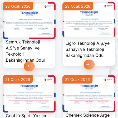
23 Ocak 2026
23 Ocak 2026
Semruk Teknoloji
Ligro Teknoloji A.Ş.'ye
A.Ş.'ye Sanayi ve
Sanayi ve Teknoloji
Teknoloji
Bakanlığı’ndan Ödül
Bakanlığı’ndan Ödül
Devamını Oku
Devamını Oku
21 Ocak 2026
21 Ocak 2026
Chemex Science Arge
GeoLifeSpirit Yazılım