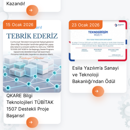
Kazandı!
Devamını Oku
15 Ocak 2026
23 Ocak 2026
Esila Yazılım’a Sanayi
ve Teknoloji
Bakanlığı’ndan Ödül
Devamını Oku
QKARE Bilgi
Teknolojileri TÜBİTAK
1507 Destekli Proje
Başarısı!
Devamını Oku