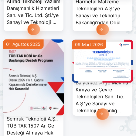
Atirad Teknoloji Yazılım
Harmetal Malzeme
Danışmanlık Hizmetleri
Teknolojileri A.Ş.'ye
San. ve Tic. Ltd. Şti.'ye
Sanayi ve Teknoloji
Sanayi ve Teknoloji ...
Bakanlığı’ndan Ödül
Devamını Oku
Devamını Oku
01 Ağustos 2025
09 Mart 2026
Balyemez Arge Makina
Kimya ve Çevre
Teknolojileri San. Tic.
A.Ş.'ye Sanayi ve
Teknoloji Bakanlığ...
Devamını Oku
Semruk Teknoloji A.Ş.,
TÜBİTAK 1507 Ar-Ge
Desteği Almaya Hak