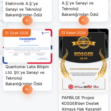
A.Ş.'ye Sanayi ve
Elektronik A.Ş.'ye
Teknoloji
Sanayi ve Teknoloji
Bakanlığı’ndan Ödül
Bakanlığı’ndan Ödül
Devamını Oku
Devamını Oku
13 Kasım 2024
21 Ocak 2026
Quantumaı Labs Bilişim
Ltd. Şti.'ye Sanayi ve
Teknoloji
Bakanlığı’ndan Ödül
Devamını Oku
PAPBİLGE Projesi
KOSGEB’den Destek
Almaya Hak Kazandı!