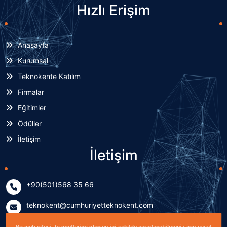
Hızlı Erişim
Anasayfa
Kurumsal
Teknokente Katılım
Firmalar
Eğitimler
Ödüller
İletişim
İletişim
+90(501)568 35 66
teknokent@cumhuriyetteknokent.com
Yenişehir Mahallesi Kardeşler Caddesi No: 7/2 (B Blok)