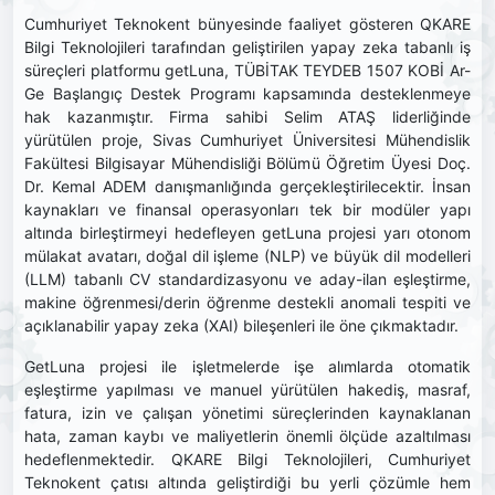
Cumhuriyet Teknokent bünyesinde faaliyet gösteren QKARE
Bilgi Teknolojileri tarafından geliştirilen yapay zeka tabanlı iş
süreçleri platformu getLuna, TÜBİTAK TEYDEB 1507 KOBİ Ar-
Ge Başlangıç Destek Programı kapsamında desteklenmeye
hak kazanmıştır. Firma sahibi Selim ATAŞ liderliğinde
yürütülen proje, Sivas Cumhuriyet Üniversitesi Mühendislik
Fakültesi Bilgisayar Mühendisliği Bölümü Öğretim Üyesi Doç.
Dr. Kemal ADEM danışmanlığında gerçekleştirilecektir. İnsan
kaynakları ve finansal operasyonları tek bir modüler yapı
altında birleştirmeyi hedefleyen getLuna projesi yarı otonom
mülakat avatarı, doğal dil işleme (NLP) ve büyük dil modelleri
(LLM) tabanlı CV standardizasyonu ve aday-ilan eşleştirme,
makine öğrenmesi/derin öğrenme destekli anomali tespiti ve
açıklanabilir yapay zeka (XAI) bileşenleri ile öne çıkmaktadır.
GetLuna projesi ile işletmelerde işe alımlarda otomatik
eşleştirme yapılması ve manuel yürütülen hakediş, masraf,
fatura, izin ve çalışan yönetimi süreçlerinden kaynaklanan
hata, zaman kaybı ve maliyetlerin önemli ölçüde azaltılması
hedeflenmektedir. QKARE Bilgi Teknolojileri, Cumhuriyet
Teknokent çatısı altında geliştirdiği bu yerli çözümle hem