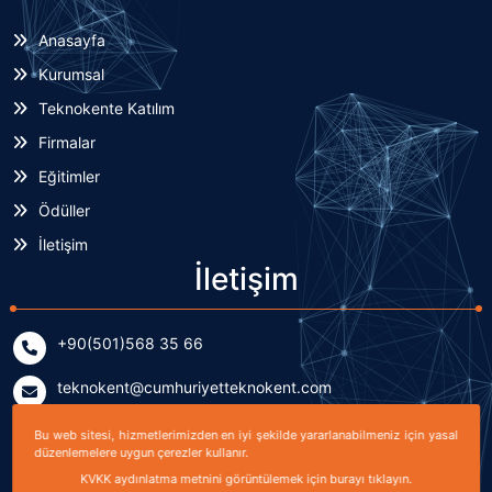
Anasayfa
Kurumsal
Teknokente Katılım
Firmalar
Eğitimler
Ödüller
İletişim
İletişim
+90(501)568 35 66
teknokent@cumhuriyetteknokent.com
Yenişehir Mahallesi Kardeşler Caddesi No: 7/2 (B Blok)
Bu web sitesi, hizmetlerimizden en iyi şekilde yararlanabilmeniz için yasal
Sivas, TÜRKİYE
düzenlemelere uygun çerezler kullanır.
KVKK aydınlatma metnini görüntülemek için burayı tıklayın.