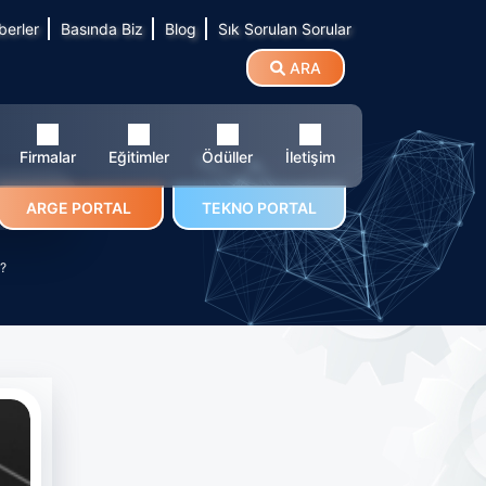
berler
Basında Biz
Blog
Sık Sorulan Sorular
ARA
Firmalar
Eğitimler
Ödüller
İletişim
ınız?
ARGE PORTAL
TEKNO PORTAL
z?