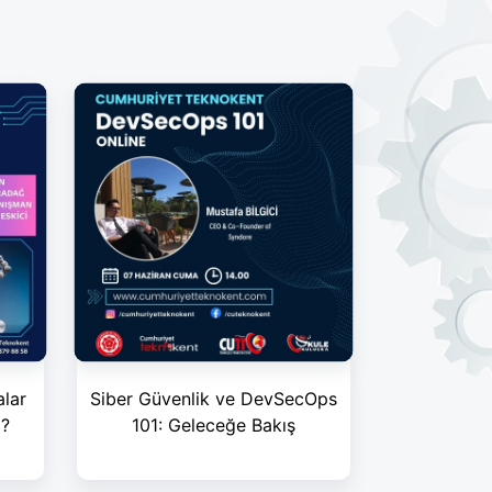
alar
Siber Güvenlik ve DevSecOps
z?
101: Geleceğe Bakış