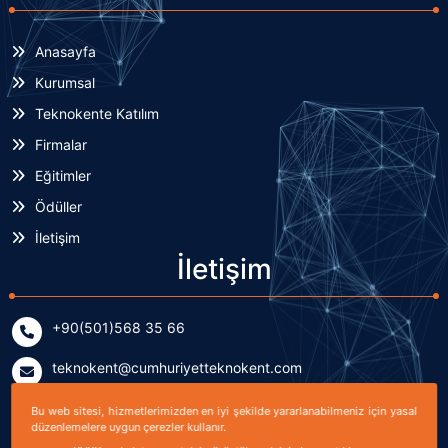
Anasayfa
Kurumsal
Teknokente Katılım
Firmalar
Eğitimler
Ödüller
İletişim
İletişim
+90(501)568 35 66
teknokent@cumhuriyetteknokent.com
Yenişehir Mahallesi Kardeşler Caddesi No: 7/2 (B Blok)
Bu web sitesi, hizmetlerimizden en iyi şekilde yararlanabilmeniz için yasal
düzenlemelere uygun çerezler kullanır.
Sivas, TÜRKİYE