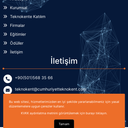
Kurumsal
Teknokente Katılım
Firmalar
Eğitimler
Ödüller
İletişim
İletişim
+90(501)568 35 66
teknokent@cumhuriyetteknokent.com
Yenişehir Mahallesi Kardeşler Caddesi No: 7/2 (B Blok)
Bu web sitesi, hizmetlerimizden en iyi şekilde yararlanabilmeniz için yasal
Sivas, TÜRKİYE
düzenlemelere uygun çerezler kullanır.
KVKK aydınlatma metnini görüntülemek için burayı tıklayın.
Tamam