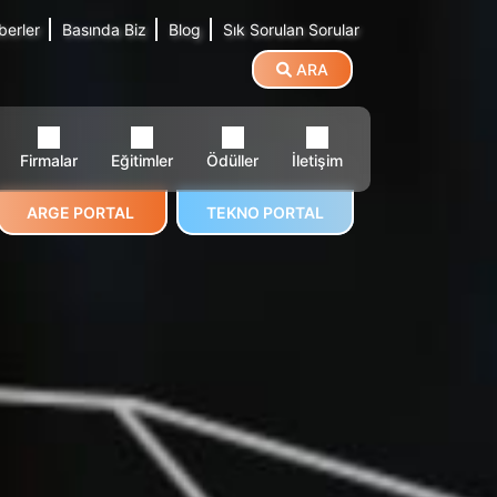
berler
Basında Biz
Blog
Sık Sorulan Sorular
ARA
Firmalar
Eğitimler
Ödüller
İletişim
ARGE PORTAL
TEKNO PORTAL