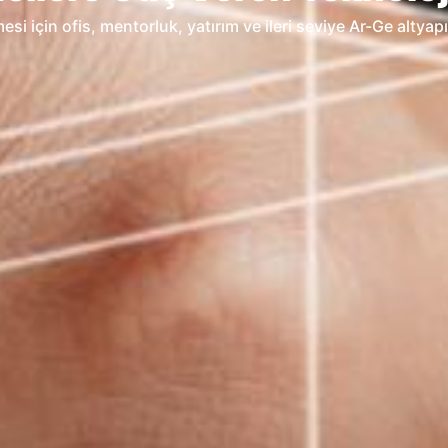
ç duyduğu nitelikli çözümleri akademik uzmanlıkla buluştura
ortamı.