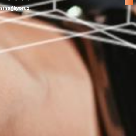
n güçlü bir Ar-Ge