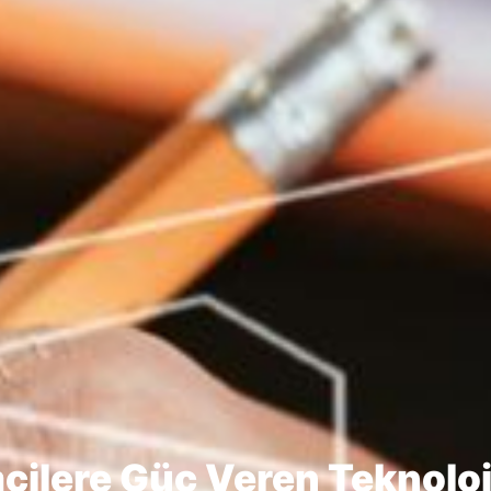
te–Sanayi İş Birliğinde Ye