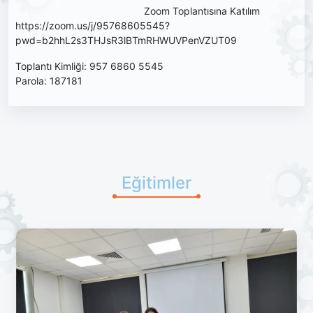
Zoom Toplantısına Katılım
https://zoom.us/j/95768605545?
pwd=b2hhL2s3THJsR3lBTmRHWUVPenVZUT09
Toplantı Kimliği: 957 6860 5545
Parola: 187181
Eğitimler