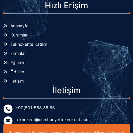
Hızlı Erişim
Anasayfa
Kurumsal
Teknokente Katılım
Firmalar
Eğitimler
Ödüller
İletişim
İletişim
+90(501)568 35 66
teknokent@cumhuriyetteknokent.com
Yenişehir Mahallesi Kardeşler Caddesi No: 7/2 (B Blok)
Bu web sitesi, hizmetlerimizden en iyi şekilde yararlanabilmeniz için yasal