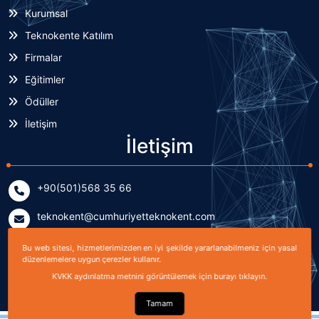
Kurumsal
Teknokente Katılım
Firmalar
Eğitimler
Ödüller
İletişim
İletişim
+90(501)568 35 66
teknokent@cumhuriyetteknokent.com
Yenişehir Mahallesi Kardeşler Caddesi No: 7/2 (B Blok)
Bu web sitesi, hizmetlerimizden en iyi şekilde yararlanabilmeniz için yasal
Sivas, TÜRKİYE
düzenlemelere uygun çerezler kullanır.
KVKK aydınlatma metnini görüntülemek için burayı tıklayın.
Tamam