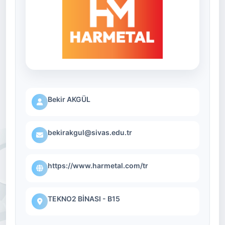
Bekir AKGÜL
bekirakgul@sivas.edu.tr
https://www.harmetal.com/tr
TEKNO2 BİNASI - B15