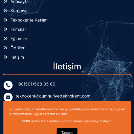
Anasayfa
Kurumsal
Teknokente Katılım
Firmalar
Eğitimler
Ödüller
İletişim
İletişim
+90(501)568 35 66
teknokent@cumhuriyetteknokent.com
Yenişehir Mahallesi Kardeşler Caddesi No: 7/2 (B Blok)
Bu web sitesi, hizmetlerimizden en iyi şekilde yararlanabilmeniz için yasal
Sivas, TÜRKİYE
düzenlemelere uygun çerezler kullanır.
KVKK aydınlatma metnini görüntülemek için burayı tıklayın.
Tamam