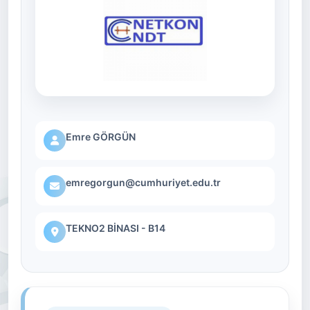
Emre GÖRGÜN
emregorgun@cumhuriyet.edu.tr
TEKNO2 BİNASI - B14