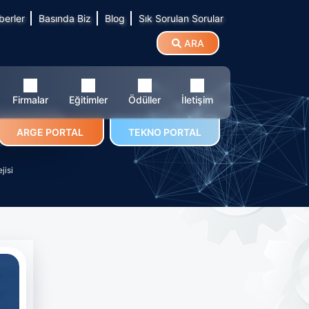
berler
Basında Biz
Blog
Sık Sorulan Sorular
ARA
Firmalar
Eğitimler
Ödüller
İletişim
ratejisi
ARGE PORTAL
TEKNO PORTAL
jisi