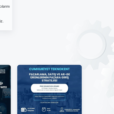
ılarını
iz.