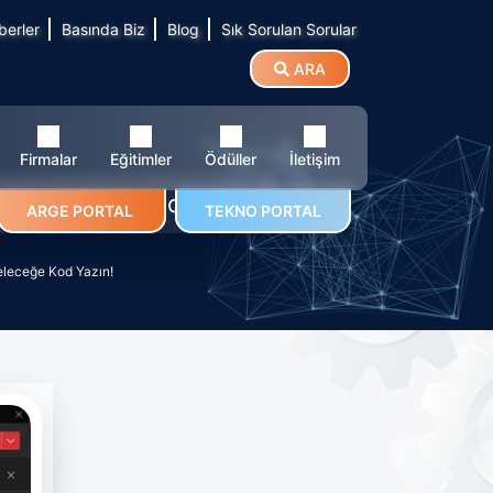
berler
Basında Biz
Blog
Sık Sorulan Sorular
ARA
Firmalar
Eğitimler
Ödüller
İletişim
mi: Geleceğe Kod Yazın!
ARGE PORTAL
TEKNO PORTAL
Geleceğe Kod Yazın!