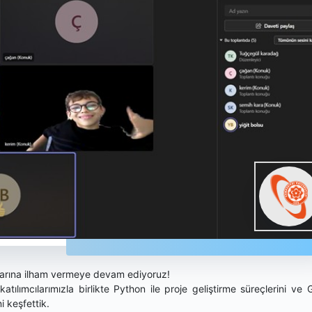
larına ilham vermeye devam ediyoruz!
tılımcılarımızla birlikte Python ile proje geliştirme süreçlerini ve 
ni keşfettik.