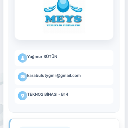
Yağmur BÜTÜN
karabulutygmr@gmail.com
TEKNO2 BİNASI - B14