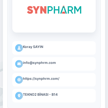
Koray SAYIN
info@synphrm.com
https://synphrm.com/
TEKNO2 BİNASI - B14