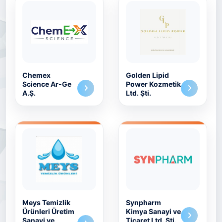
Chemex
Golden Lipid
Science Ar-Ge
Power Kozmetik
A.Ş.
Ltd. Şti.
Meys Temizlik
Synpharm
Ürünleri Üretim
Kimya Sanayi ve
Sanayi ve
Ticaret Ltd. Şti.