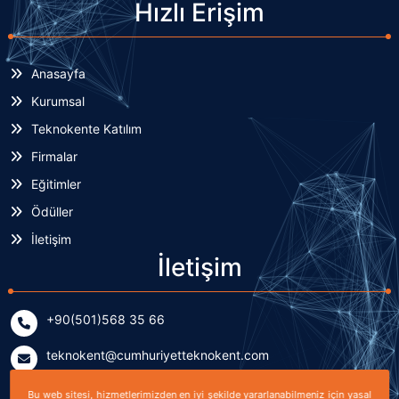
Hızlı Erişim
Anasayfa
Kurumsal
Teknokente Katılım
Firmalar
Eğitimler
Ödüller
İletişim
İletişim
+90(501)568 35 66
teknokent@cumhuriyetteknokent.com
Yenişehir Mahallesi Kardeşler Caddesi No: 7/2 (B Blok)
Bu web sitesi, hizmetlerimizden en iyi şekilde yararlanabilmeniz için yasal