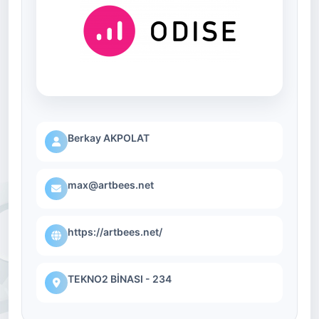
Berkay AKPOLAT
max@artbees.net
https://artbees.net/
TEKNO2 BİNASI - 234