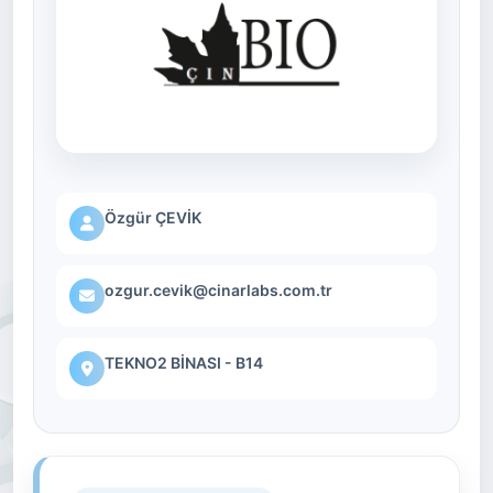
Özgür ÇEVİK
ozgur.cevik@cinarlabs.com.tr
TEKNO2 BİNASI - B14