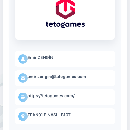
Emir ZENGİN
emir.zengin@tetogames.com
https://tetogames.com/
TEKN01 BİNASI - B107