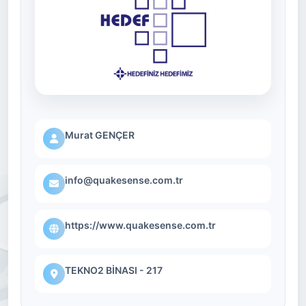
Murat GENÇER
info@quakesense.com.tr
https://www.quakesense.com.tr
TEKNO2 BİNASI - 217