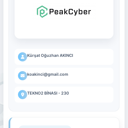
Kürşat Oğuzhan AKINCI
koakinci@gmail.com
TEKNO2 BİNASI - 230