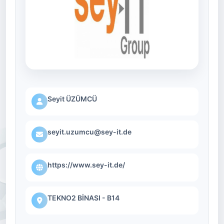
Seyit ÜZÜMCÜ
seyit.uzumcu@sey-it.de
https://www.sey-it.de/
TEKNO2 BİNASI - B14