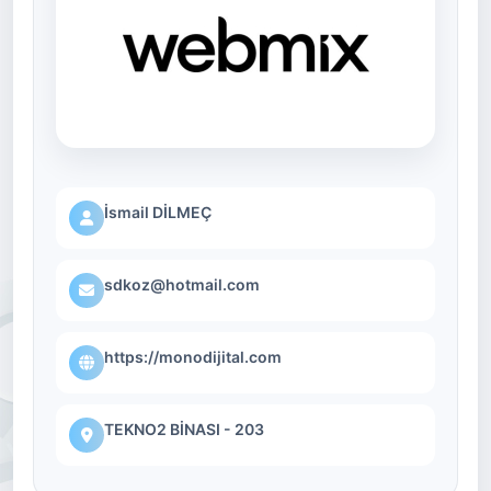
İsmail DİLMEÇ
sdkoz@hotmail.com
https://monodijital.com
TEKNO2 BİNASI - 203