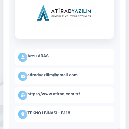
Arzu ARAS
atiradyazilim@gmail.com
https://www.atirad.com.tr/
TEKNO1 BİNASI - B118