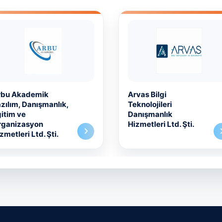
vas Bilgi
Defder Teknoloji Ltd.
knolojileri
Şti.
anışmanlık
zmetleri Ltd. Şti.