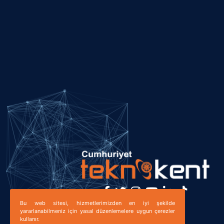
Bu web sitesi, hizmetlerimizden en iyi şekilde
Bizi Takip Edin!
yararlanabilmeniz için yasal düzenlemelere uygun çerezler
kullanır.