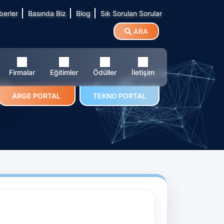
berler
Basında Biz
Blog
Sık Sorulan Sorular
ARA
Firmalar
Eğitimler
Ödüller
İletişim
.
ARGE PORTAL
TEKNO PORTAL