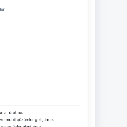
kler
e
yunlar üretme.
m ve mobil çözümler geliştirme.
stu arayüzler oluşturma.