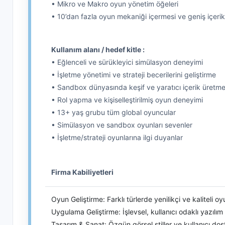
• Mikro ve Makro oyun yönetim öğeleri
• 10’dan fazla oyun mekaniği içermesi ve geniş içeri
Kullanım alanı / hedef kitle :
• Eğlenceli ve sürükleyici simülasyon deneyimi
• İşletme yönetimi ve strateji becerilerini geliştirme
• Sandbox dünyasında keşif ve yaratıcı içerik üretm
• Rol yapma ve kişiselleştirilmiş oyun deneyimi
• 13+ yaş grubu tüm global oyuncular
• Simülasyon ve sandbox oyunları sevenler
• İşletme/strateji oyunlarına ilgi duyanlar
Firma Kabiliyetleri
Oyun Geliştirme: Farklı türlerde yenilikçi ve kaliteli o
Uygulama Geliştirme: İşlevsel, kullanıcı odaklı yazılı
Tasarım & Sanat: Özgün görsel stiller ve kullanıcı do