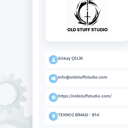
Gökay ÇELİK
info@oldstuffstudio.com
https://oldstuffstudio.com/
TEKNO2 BİNASI - B14