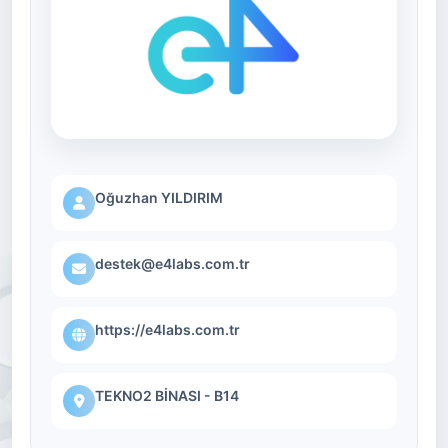
Oğuzhan YILDIRIM
destek@e4labs.com.tr
https://e4labs.com.tr
TEKNO2 BİNASI - B14